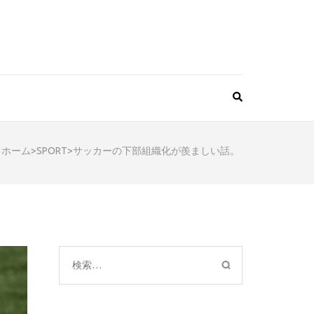
ホーム
>
SPORT
>
サッカーの下部組織化が羨ましい話。
検
索: