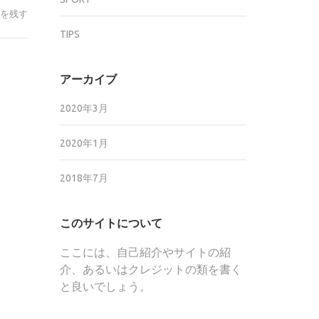
を残す
サ
ッ
TIPS
カ
ー
アーカイブ
の
下
2020年3月
部
組
2020年1月
織
化
2018年7月
が
羨
ま
このサイトについて
し
ここには、自己紹介やサイトの紹
い
介、あるいはクレジットの類を書く
話。
と良いでしょう。