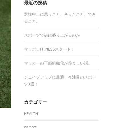
最近の投稿
選抜中止に思うこと、考えたこと、でき
ること。
スポーツで街は盛り上がるのか
サッポロFITNESSスタート！
サッカーの下部組織化が羨ましい話。
シェイプアップに最適！今注目のスポー
ツ3選！
カテゴリー
HEALTH
SPORT