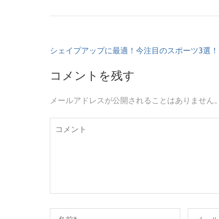
投
シェイプアップに最適！今注目のスポーツ3選！
稿
ナ
コメントを残す
ビ
ゲ
メールアドレスが公開されることはありません
ー
シ
ョ
ン